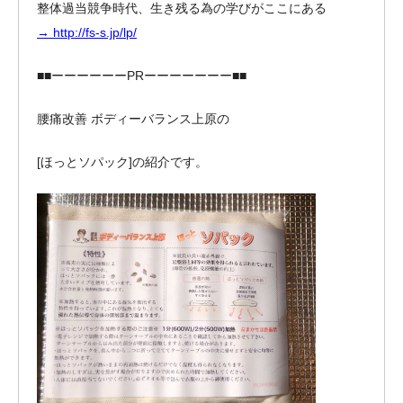
整体過当競争時代、生き残る為の学びがここにある
→ http://fs-s.jp/lp/
■■ーーーーーーPRーーーーーーー■■
腰痛改善 ボディーバランス上原の
[ほっとソパック]の紹介です。