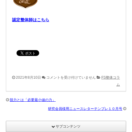
認定整体師はこちら
同
2021年8月10日
コメントを受け付けていません
FS整体コラ
期
ム
同
調
脱力とは「必要最小値の力」
を
研究会員様用ニュースレターテンプレ１０月号
取
り
サブコンテンツ
入