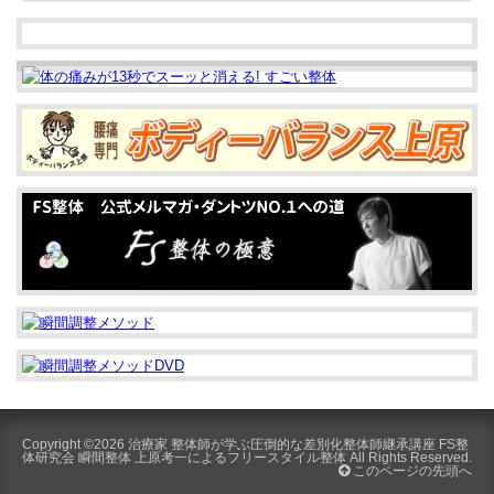
れ
た
整
体
は
Copyright ©2026
治療家 整体師が学ぶ圧倒的な差別化整体師継承講座 FS整
体研究会 瞬間整体 上原考一によるフリースタイル整体
All Rights Reserved.
このページの先頭へ