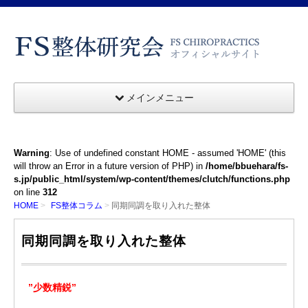
メインメニュー
Warning
: Use of undefined constant HOME - assumed 'HOME' (this
will throw an Error in a future version of PHP) in
/home/bbuehara/fs-
s.jp/public_html/system/wp-content/themes/clutch/functions.php
on line
312
HOME
FS整体コラム
同期同調を取り入れた整体
同期同調を取り入れた整体
”少数精鋭”