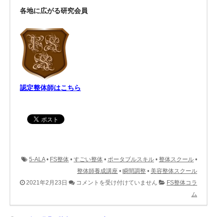
各地に広がる研究会員
認定整体師はこちら
5-ALA
•
FS整体
•
すごい整体
•
ポータブルスキル
•
整体スクール
•
整体師養成講座
•
瞬間調整
•
美容整体スクール
ポ
2021年2月23日
コメントを受け付けていません
FS整体コラ
ー
ム
タ
ブ