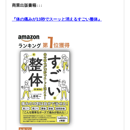
商業出版書籍
↓↓↓
『体の痛みが13秒でスーッと消えるすごい整体』