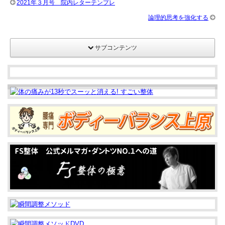
2021年３月号 院内レターテンプレ
ル
論理的思考を強化する
ス
キ
サブコンテンツ
ル
を
磨
く！
は