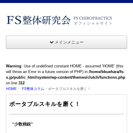
メインメニュー
Warning
: Use of undefined constant HOME - assumed 'HOME' (this
will throw an Error in a future version of PHP) in
/home/bbuehara/fs-
s.jp/public_html/system/wp-content/themes/clutch/functions.php
on line
312
HOME
FS整体コラム
ポータブルスキルを磨く！
ポータブルスキルを磨く！
”少数精鋭”