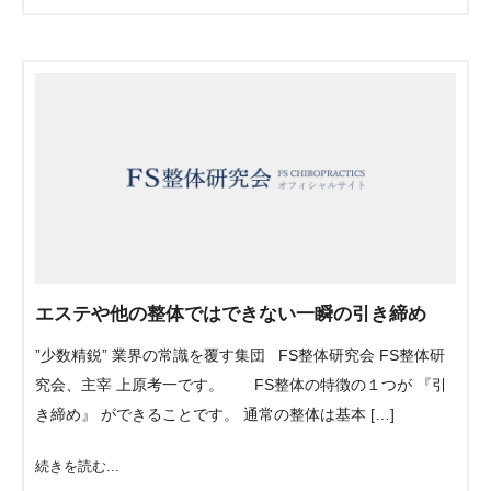
エステや他の整体ではできない一瞬の引き締め
”少数精鋭” 業界の常識を覆す集団 FS整体研究会 FS整体研
究会、主宰 上原考一です。 FS整体の特徴の１つが 『引
き締め』 ができることです。 通常の整体は基本 […]
続きを読む...