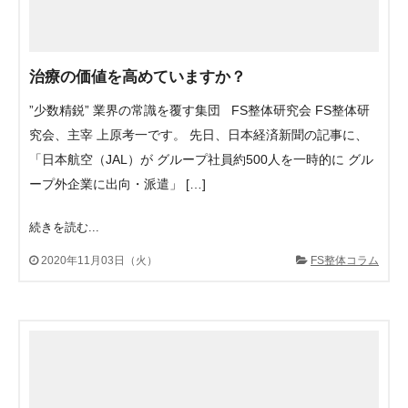
治療の価値を高めていますか？
”少数精鋭” 業界の常識を覆す集団 FS整体研究会 FS整体研
究会、主宰 上原考一です。 先日、日本経済新聞の記事に、
「日本航空（JAL）が グループ社員約500人を一時的に グル
ープ外企業に出向・派遣」 […]
続きを読む...
2020年11月03日（火）
FS整体コラム