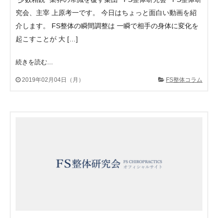
究会、主宰 上原考一です。 今日はちょっと面白い動画を紹
介します。 FS整体の瞬間調整は 一瞬で相手の身体に変化を
起こすことが 大 […]
続きを読む...
2019年02月04日（月）
FS整体コラム