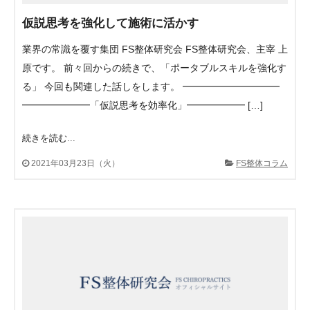
仮説思考を強化して施術に活かす
業界の常識を覆す集団 FS整体研究会 FS整体研究会、主宰 上
原です。 前々回からの続きで、「ポータブルスキルを強化す
る」 今回も関連した話しをします。 ━━━━━━━━━━
━━━━━━━「仮説思考を効率化」━━━━━━ […]
続きを読む...
2021年03月23日（火）
FS整体コラム