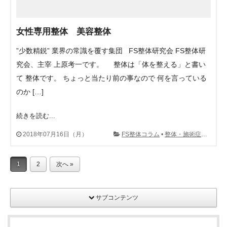
女性専用整体 美容整体
”少数精鋭” 業界の常識を覆す集団 FS整体研究会 FS整体研
究会、主宰 上原考一です。 整体は「体を整える」と書い
て 整体です。 ちょっと当たり前の事なので 何を言っている
のか […]
続きを読む...
2018年07月16日（月）
FS整体コラム
•
整体・施術症例
•
美容
1
2
次へ »
サブコンテンツ