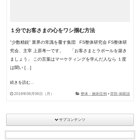
１分でお客さまの心をワシ掴む方法
”少数精鋭” 業界の常識を覆す集団 FS整体研究会 FS整体研
究会、主宰 上原考一です。 「お客さまとラポールを築き
ましょう」 この言葉はマーケティングを学んだ人なら １度
は聞い […]
続きを読む...
2018年08月06日（月）
整体・施術症例
•
背部-体験談
サブコンテンツ