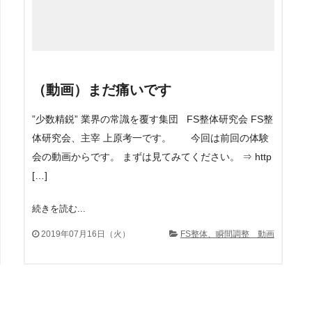
（動画）まだ痛いです
”少数精鋭” 業界の常識を覆す集団 FS整体研究会 FS整
体研究会、主宰 上原考一です。 今回は前回の体験
会の動画からです。 まずは見てみてください。 ⇒ http
[…]
続きを読む...
ベント
2019年07月16日（火）
FS整体、瞬間調整 動画