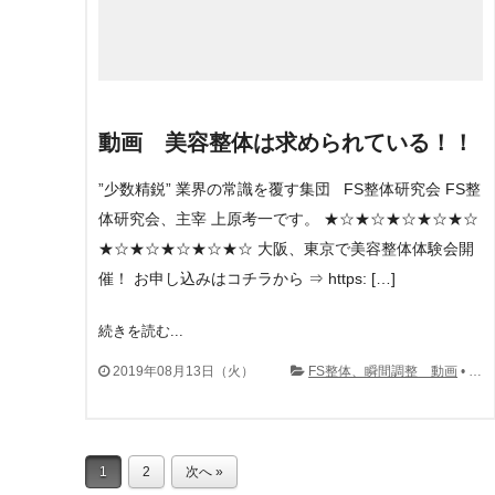
動画 美容整体は求められている！！
”少数精鋭” 業界の常識を覆す集団 FS整体研究会 FS整
体研究会、主宰 上原考一です。 ★☆★☆★☆★☆★☆
★☆★☆★☆★☆★☆ 大阪、東京で美容整体体験会開
催！ お申し込みはコチラから ⇒ https: […]
続きを読む...
2019年08月13日（火）
FS整体、瞬間調整 動画
•
イ
1
2
次へ »