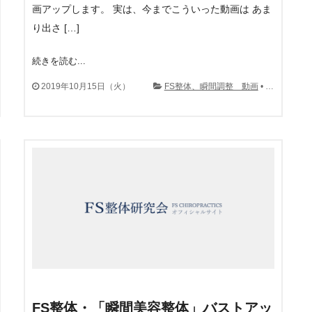
画アップします。 実は、今までこういった動画は あま
り出さ […]
続きを読む...
整体コラム
2019年10月15日（火）
FS整体、瞬間調整 動画
•
FS整体コラ
FS整体・「瞬間美容整体」バストアッ