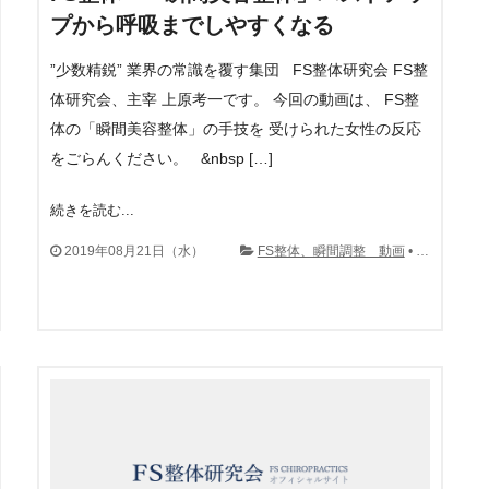
プから呼吸までしやすくなる
”少数精鋭” 業界の常識を覆す集団 FS整体研究会 FS整
体研究会、主宰 上原考一です。 今回の動画は、 FS整
体の「瞬間美容整体」の手技を 受けられた女性の反応
をごらんください。 &nbsp […]
続きを読む...
2019年08月21日（水）
FS整体、瞬間調整 動画
•
美容整体
整体研究会 研究会動画