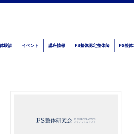
体験談
イベント
講座情報
FS整体認定整体師
FS整