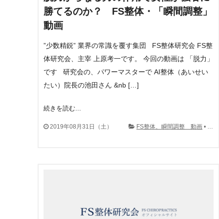
勝てるのか？ FS整体・「瞬間調整」
動画
”少数精鋭” 業界の常識を覆す集団 FS整体研究会 FS整
体研究会、主宰 上原考一です。 今回の動画は 「脱力」
です 研究会の、パワーマスターで AI整体（あいせい
たい）院長の池田さん &nb […]
続きを読む...
2019年08月31日（土）
FS整体、瞬間調整 動画
•
FS