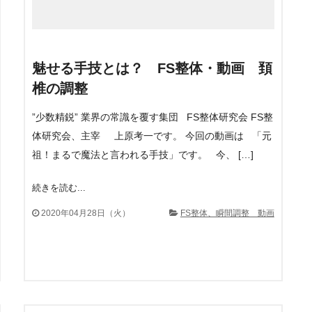
魅せる手技とは？ FS整体・動画 頚
椎の調整
”少数精鋭” 業界の常識を覆す集団 FS整体研究会 FS整
体研究会、主宰 上原考一です。 今回の動画は 「元
祖！まるで魔法と言われる手技」です。 今、 […]
続きを読む...
2020年04月28日（火）
FS整体、瞬間調整 動画