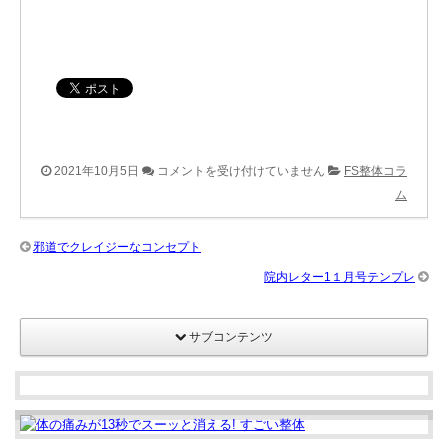
商
2021年10月5日
コメントを受け付けていません
FS整体コラ
業
ム
出
版
邪道でクレイジーなコンセプト
第
院内レター1１月号テンプレ
二
弾
サブコンテンツ
決
ま
り
ま
し