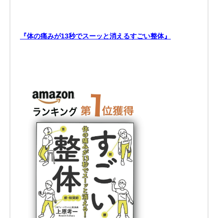
『体の痛みが13秒でスーッと消えるすごい整体』