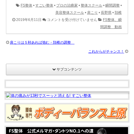
FS整体
•
すごい整体
•
プロの治療家
•
整体スクール
•
瞬間調整
•
美容整体スクール
•
肩こり
•
長野県
•
頚椎
（動
2019年6月11日
コメントを受け付けていません
FS整体、瞬
画）
間調整 動画
女
性
肩こりは５秒あれば弛む・頚椎の調整
で
これからがチャンス！
も
簡
サブコンテンツ
単
に
で
き
る
頚
椎
の
調