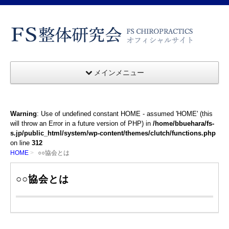
メインメニュー
Warning
: Use of undefined constant HOME - assumed 'HOME' (this
will throw an Error in a future version of PHP) in
/home/bbuehara/fs-
s.jp/public_html/system/wp-content/themes/clutch/functions.php
on line
312
HOME
○○協会とは
○○協会とは