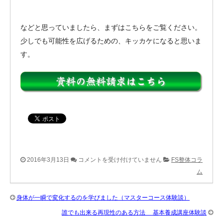
などと思っていましたら、まずはこちらをご覧ください。
少しでも可能性を広げるための、キッカケになると思いま
す。
伝
2016年3月13日
コメントを受け付けていません
FS整体コラ
説
ム
は、
全
身体が一瞬で変化するのを学びました（マスターコース体験談）
て
誰でも出来る再現性のある方法 基本養成講座体験談
こ