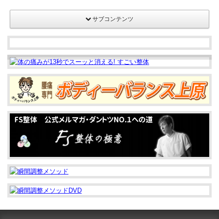
こ
サブコンテンツ
か
ら
始
ま
っ
た！
は