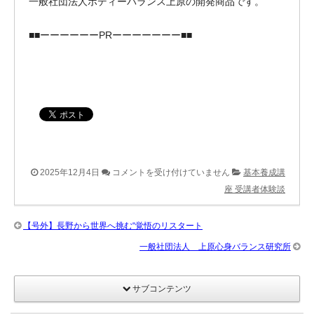
一般社団法人ボディーバランス上原の開発商品です。
■■ーーーーーーPRーーーーーーー■■
【新
2025年12月4日
コメントを受け付けていません
基本養成講
し
座 受講者体験談
い
社
【号外】長野から世界へ挑む“覚悟のリスタート
名
一般社団法人 上原心身バランス研究所
に
込
サブコンテンツ
め
た“覚