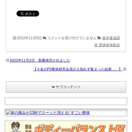
「感
2022年11月9日
コメントを受け付けていません
基本養成講
性
座 受講者体験談
を
磨
2022年11月2日 新書発売されました
き
【４名のFS整体研究会員が人知れず集まった結果…。】
感
性
サブコンテンツ
を
養
う」
は