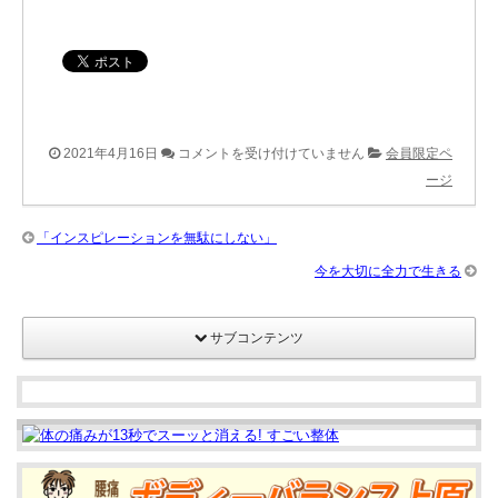
院
2021年4月16日
コメントを受け付けていません
会員限定ペ
内
ージ
レ
タ
「インスピレーションを無駄にしない」
ー
今を大切に全力で生きる
テ
ン
サブコンテンツ
プ
レ
（５
月
号）
は