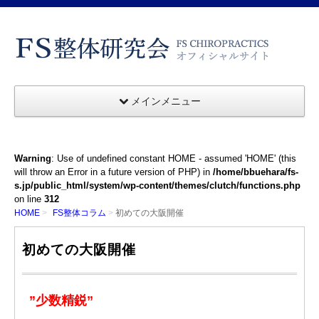
メインメニュー
Warning
: Use of undefined constant HOME - assumed 'HOME' (this
will throw an Error in a future version of PHP) in
/home/bbuehara/fs-
s.jp/public_html/system/wp-content/themes/clutch/functions.php
on line
312
HOME
FS整体コラム
初めての大阪開催
初めての大阪開催
”少数精鋭”