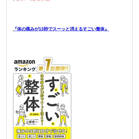
『体の痛みが13秒でスーッと消えるすごい整体』