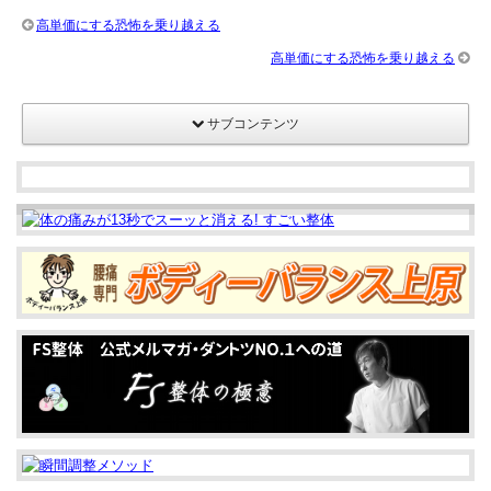
の
高単価にする恐怖を乗り越える
大
高単価にする恐怖を乗り越える
阪
開
サブコンテンツ
催
は