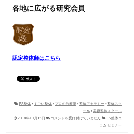
各地に広がる研究会員
認定整体師はこちら
FS整体
•
すごい整体
•
プロの治療家
•
整体アカデミー
•
整体スク
ール
•
美容整体スクール
初
2018年10月15日
コメントを受け付けていません
FS整体コ
め
ラム
セミナー
て