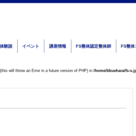
体験談
イベント
講座情報
FS整体認定整体師
FS整
is will throw an Error in a future version of PHP) in
/home/bbuehara/fs-s.j