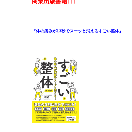
商業出版書籍
↓↓↓
『体の痛みが13秒でスーッと消えるすごい整体』