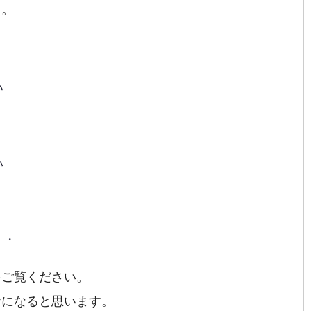
う。
い
い
・・
をご覧ください。
ケになると思います。