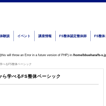
体験談
イベント
講座情報
FS整体認定整体師
FS整
is will throw an Error in a future version of PHP) in
/home/bbuehara/fs-s.j
学べるFS整体ベーシック
から学べるFS整体ベーシック