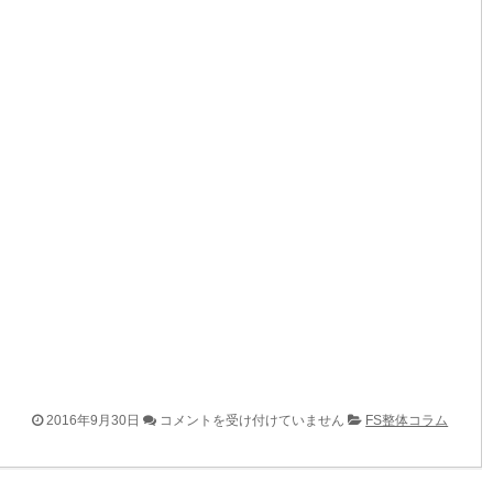
結
2016年9月30日
コメントを受け付けていません
FS整体コラム
果
重