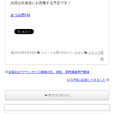
次回は生放送にお邪魔する予定です！
レ
ー
あづみ野FM
ヤ
ー
F
2014年6月23日
コメントを受け付けていません
メディア実
M
績
ラ
ジ
全国1位アナウンサー三橋泰介氏、来院 茅野腰痛専門整体
オ
LCV FMに出演してきました
に
取
サブコンテンツ
材
さ
れ
ま